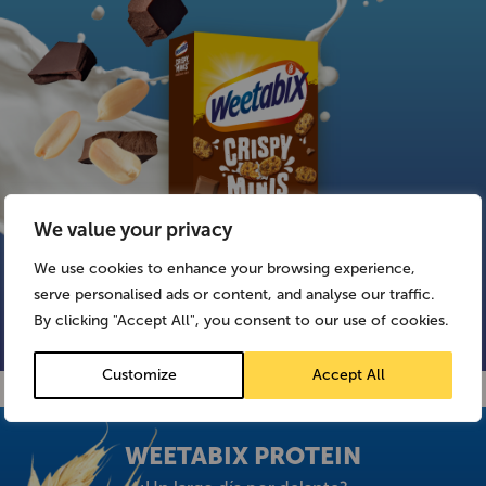
We value your privacy
We use cookies to enhance your browsing experience,
WEETABIX
CRISPY MINIS
serve personalised ads or content, and analyse our traffic.
CHOCOLATE CHIP
By clicking "Accept All", you consent to our use of cookies.
Customize
Accept All
WEETABIX PROTEIN