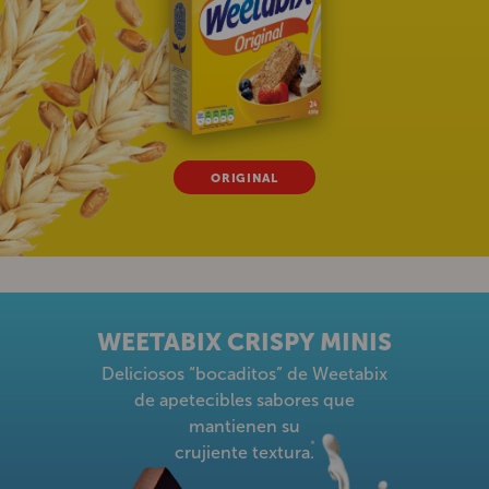
WEETABIX
ORIGINAL
WEETABIX CRISPY MINIS
Deliciosos “bocaditos” de Weetabix
de apetecibles sabores que
mantienen su
crujiente textura.