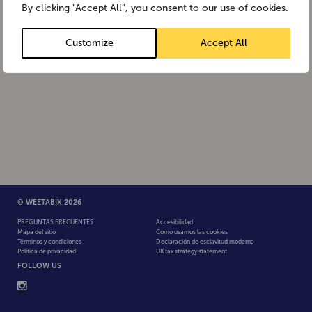
By clicking "Accept All", you consent to our use of cookies.
Customize
Accept All
© WEETABIX 2026
PREGUNTAS FRECUENTES
Accesibilidad
Mapa del sitio
Como usamos las cookies
Términos y condiciones
Declaración de esclavitud moderna
Política de privacidad
UK tax strategy statement
FOLLOW US