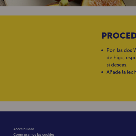
PROCED
Pon las dos 
de higo, espo
si deseas.
Añade la lech
Accesibilidad
Como usamos las cookies