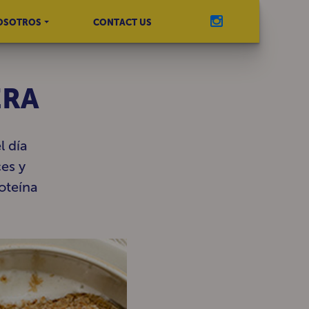
OSOTROS
CONTACT US
ERA
l día
es y
oteína